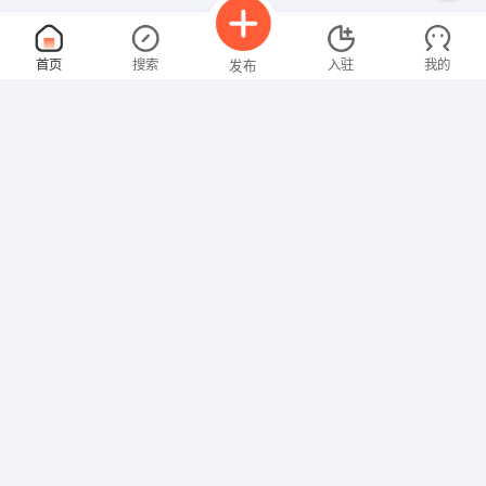
.net软件工程师
面议
首页
搜索
入驻
我的
发布
08-07
性别不限
经验不限
南昌酷众科技有限公司
申请
江西 南昌 青山湖 江西省南昌市红谷滩新区莱蒙都会
食品开发经理
面议
招聘信息
求职简历
08-07
性别不限
经验不限
江西省深农汇农产品发展有限公司
申请
江西省上饶市信州区滨江东路60号江天深农汇农产品发展
技术员
面议
08-07
性别不限
经验不限
上饶市佳友软件有限公司
申请
上饶市白欧园