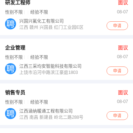
研发工程师
面议
08-07
性别不限
经验不限
兴国兴氟化工有限公司
申请
江西 赣州 兴国县 红门工业园E区
企业管理
面议
08-07
性别不限
经验不限
江西三采均安智能科技有限公司
申请
上饶市沿河中路滨江豪庭1803
销售专员
面议
08-07
性别不限
经验不限
江西涵纳暖通工程有限公司
申请
江西 南昌 新建县 岭北二路288号联泰棕榈庄园＃16-105