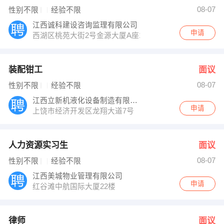
欧阳彩云 发布 [人力资源实习生 ] 招聘信息
08-07
性别不限
经验不限
杨律师 发布 [律师 ] 招聘信息
陈小姐 发布 [文员 ] 招聘信息
江西诚科建设咨询监理有限公司
【江西康源人力资源服务有限公司 】 强势入驻
申请
西湖区桃苑大街2号金源大厦A座14-15层
装配钳工
面议
08-07
性别不限
经验不限
江西立新机液化设备制造有限公司
申请
上饶市经济开发区龙翔大道7号
人力资源实习生
面议
08-07
性别不限
经验不限
江西美城物业管理有限公司
申请
红谷滩中航国际大厦22楼
律师
面议