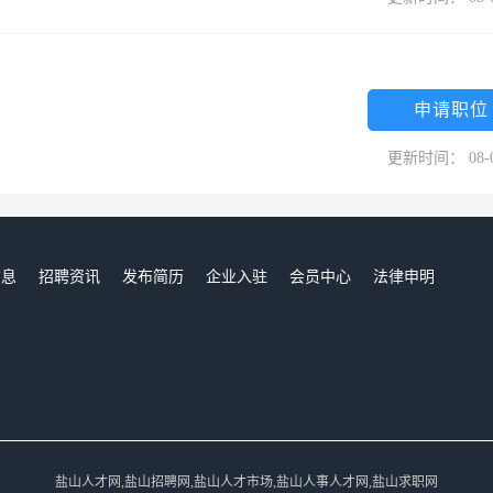
申请职位
更新时间： 08-
信息
招聘资讯
发布简历
企业入驻
会员中心
法律申明
们
盐山人才网,盐山招聘网,盐山人才市场,盐山人事人才网,盐山求职网