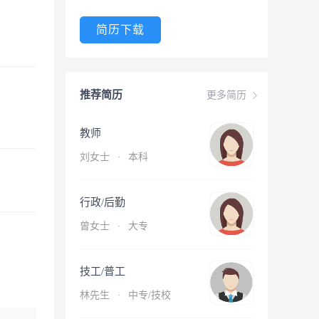
简历下载
推荐简历
更多简历
教师
刘女士
·
本科
行政/后勤
曾女士
·
大专
技工/普工
林先生
·
中专/技校